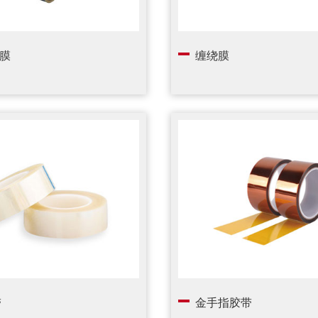
薄膜
缠绕膜
带
金手指胶带