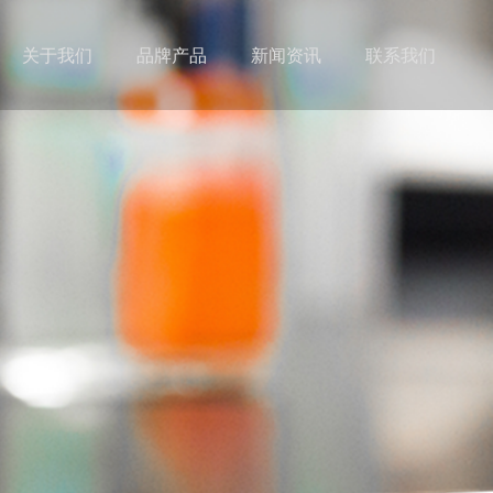
关于我们
品牌产品
新闻资讯
联系我们