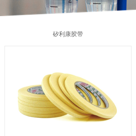
矽利康胶带