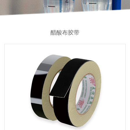
醋酸布胶带