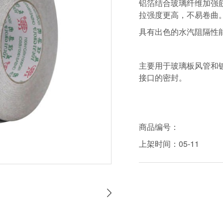
铝箔结合玻璃纤维加强
拉强度更高，不易卷曲
具有出色的水汽阻隔性
主要用于玻璃板风管和
接口的密封。
商品编号：
上架时间：05-11