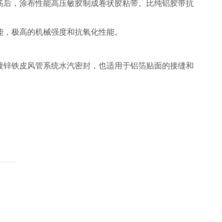
筋后，涂布性能高压敏胶制成卷状胶粘带。比纯铝胶带抗
。
能，极高的机械强度和抗氧化性能。
镀锌铁皮风管系统水汽密封，也适用于铝箔贴面的接缝和