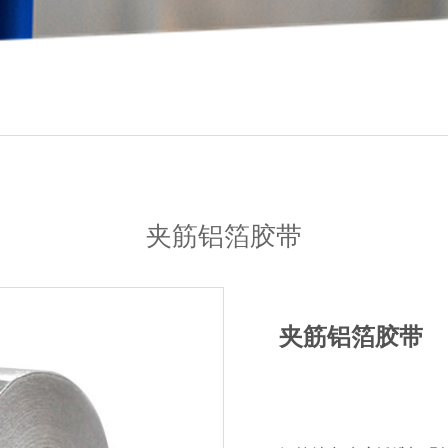
夹筋铝箔胶带
夹筋铝箔胶带