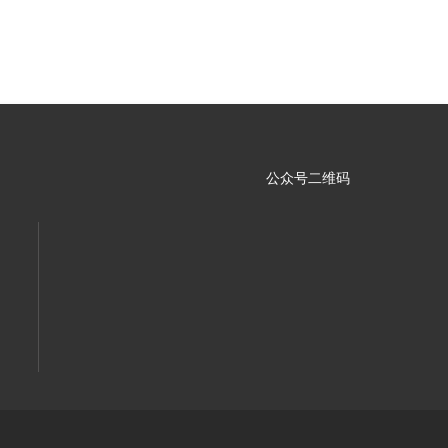
公众号二维码