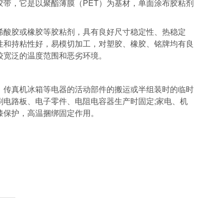
胶带，它是以聚酯薄膜（PET）为基材，单面涂布胶粘剂
丙烯酸胶或橡胶等胶粘剂，具有良好尺寸稳定性、热稳定
性和持粘性好，易模切加工，对塑胶、橡胶、铭牌均有良
较宽泛的温度范围和恶劣环境。
、传真机冰箱等电器的活动部件的搬运或半组装时的临时
刷电路板、电子零件、电阻电容器生产时固定;家电、机
漆保护，高温捆绑固定作用。